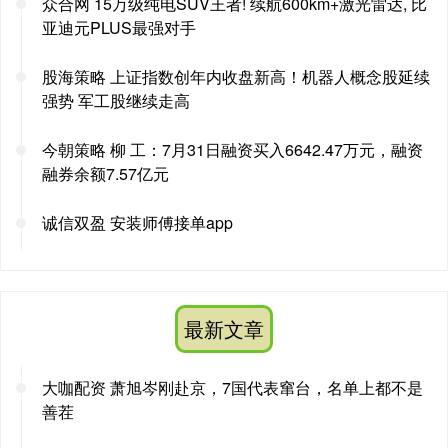
众合网 15万级纯电SUV王者! 续航600km+激光雷达, 比
亚迪元PLUS最强对手
股海策略 上证指数创年内收盘新高！机器人概念股延续
强势 军工股继续走高
今朝策略 柳 工：7月31日融资买入6642.47万元，融资
融券余额7.57亿元
诚信双盈 安装师傅接单app
最新文章
大咖配资 萧旭岑刚赴京，7国代表窜台，名单上都不是
善茬