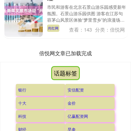
市民和游客在北京石景山游乐园感受新年
氛围。石景山游乐园供图 游客在江苏句
容茅山风景区体验“梦里雪乡”的浪漫场
景。杨志国摄（人民图片） 游客在甘肃
尚红网
查看：
143
分类：
倍悦网
省兰州市兰州老街....
倍悦网文章已加载完成
话题标签
银行
安信配资
十大
金价
科技
亿赢配资网
财经
早参