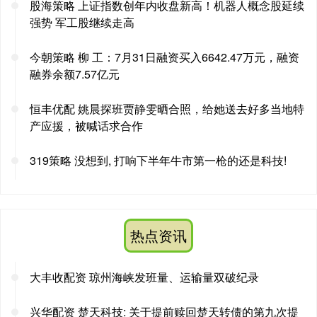
股海策略 上证指数创年内收盘新高！机器人概念股延续
强势 军工股继续走高
今朝策略 柳 工：7月31日融资买入6642.47万元，融资
融券余额7.57亿元
恒丰优配 姚晨探班贾静雯晒合照，给她送去好多当地特
产应援，被喊话求合作
319策略 没想到, 打响下半年牛市第一枪的还是科技!
热点资讯
大丰收配资 琼州海峡发班量、运输量双破纪录
兴华配资 楚天科技: 关于提前赎回楚天转债的第九次提