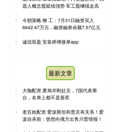
器人概念股延续强势 军工股继续走高
今朝策略 柳 工：7月31日融资买入
6642.47万元，融资融券余额7.57亿元
诚信双盈 安装师傅接单app
最新文章
大咖配资 萧旭岑刚赴京，7国代表窜
台，名单上都不是善茬
老百姓配资 爱泼斯坦和普京有关系！爱
泼自杀前：曾想向俄方出售川普情报！