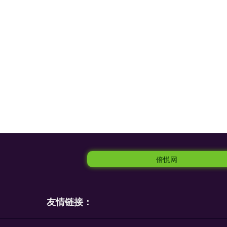
倍悦网
友情链接：