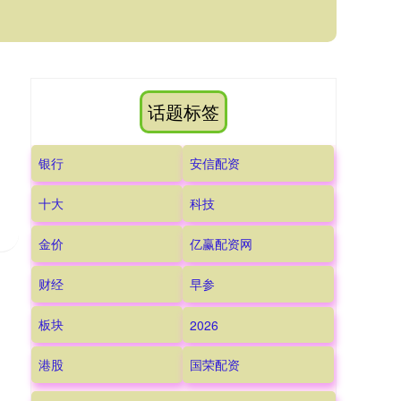
话题标签
；
银行
安信配资
十大
科技
金价
亿赢配资网
财经
早参
板块
2026
港股
国荣配资