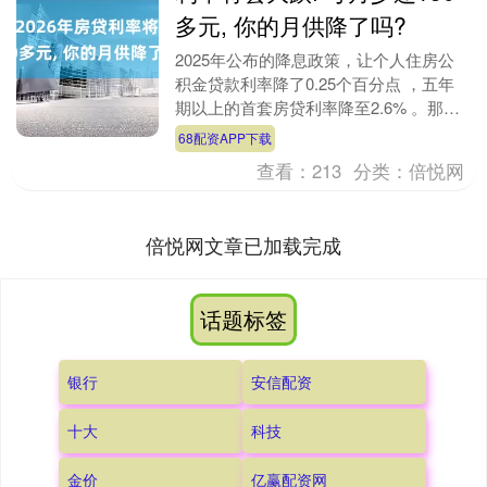
多元, 你的月供降了吗?
2025年公布的降息政策，让个人住房公
积金贷款利率降了0.25个百分点 ，五年
期以上的首套房贷利率降至2.6% 。那五
年期以上贷款市场报价利率下调了10个基
68配资APP下载
点 ....
查看：
213
分类：
倍悦网
倍悦网文章已加载完成
话题标签
银行
安信配资
十大
科技
金价
亿赢配资网