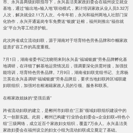
市、永兴县两级妇联指导下，永兴县洁美家政妇委会在福州设立就业
基地，通过“输出地+输入地”联动模式，累计培训家政从业人员3.32万
人次，解决就业2.11万人次。今年年初，永兴和福州两地人社部门深
化协作，永兴开通返岗专车免费送“银嫂”赴榕，福州则推出“福你就
业”平台为零工经济护航。
此次跨省成立流动妇联，源于湖南对于培育特色劳务品牌和巾帼家政
提质扩容工作的高度重视。
7月1日，湖南省委书记沈晓明来到永兴县“福城银嫂”劳务品牌孵化基
地调研，在详细了解基地运营情况后，强调要深化供需对接，加强技
能培训，培育特色劳务品牌。7月9日，湖南省妇联党组书记、主席杨
兰英在永兴县调研“福城银嫂”劳务品牌后，要求当地妇联跨区域联建
妇联组织，加强对在榕湘籍家政人员的引领、服务和联系。
在榕家政姐妹的“坚强后盾”
跨省流动妇联的建立，是郴州市妇联在“三新”领域妇联组织建设中的
又一创新实践。此前，郴州已构建“行业协会妇委会+企业妇联+特色小
组”三级网络，成立近百个家政妇女组织，覆盖7万余人。永兴县洁美
家政妇委会在福州设立的妇女小组为流动妇联成立奠定了基础。