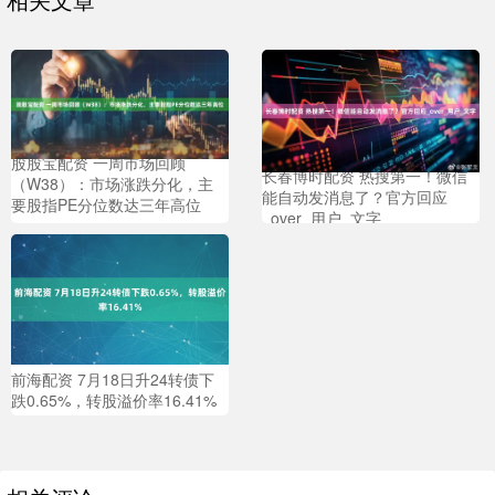
股股宝配资 一周市场回顾
长春博时配资 热搜第一！微信
（W38）：市场涨跌分化，主
能自动发消息了？官方回应
要股指PE分位数达三年高位
_over_用户_文字
前海配资 7月18日升24转债下
跌0.65%，转股溢价率16.41%