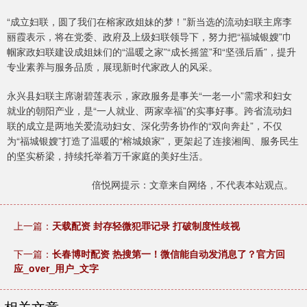
“成立妇联，圆了我们在榕家政姐妹的梦！”新当选的流动妇联主席李
丽霞表示，将在党委、政府及上级妇联领导下，努力把“福城银嫂”巾
帼家政妇联建设成姐妹们的“温暖之家”“成长摇篮”和“坚强后盾”，提升
专业素养与服务品质，展现新时代家政人的风采。
永兴县妇联主席谢碧莲表示，家政服务是事关“一老一小”需求和妇女
就业的朝阳产业，是“一人就业、两家幸福”的实事好事。跨省流动妇
联的成立是两地关爱流动妇女、深化劳务协作的“双向奔赴”，不仅
为“福城银嫂”打造了温暖的“榕城娘家”，更架起了连接湘闽、服务民生
的坚实桥梁，持续托举着万千家庭的美好生活。
倍悦网提示：文章来自网络，不代表本站观点。
上一篇：
天载配资 封存轻微犯罪记录 打破制度性歧视
下一篇：
长春博时配资 热搜第一！微信能自动发消息了？官方回
应_over_用户_文字
相关文章