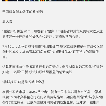
中国妇女报全媒体记者 邵伟
唐天喜
“在福州打拼近20年，现在有了‘娘家’！”湖南省郴州市永兴籍家政从业
者李建平手握崭新的妇代会代表证，难掩激动的心情。
7月15日，永兴县驻福州市“福城银嫂”巾帼家政妇联在福州市鼓楼区建
华社区成立，标志着3.2万名在榕“福城银嫂”从此有了异乡的温暖依
靠。
这是湖南省首个跨省家政行业妇联组织，也是湖南省妇联深化“党建带
妇建”、拓展“三新”领域妇联组织覆盖的创新实践。
“榕城娘家”建起跨省就业金桥
在福州家政市场，每3位从业者中就有一位来自郴州市永兴县。“福城
银嫂”作为永兴县精心打造的公共劳务品牌，融合郴州“福城”与永兴“银
都”的地域特色，已成为连接湘闽两省的就业金桥。近年来，在郴州