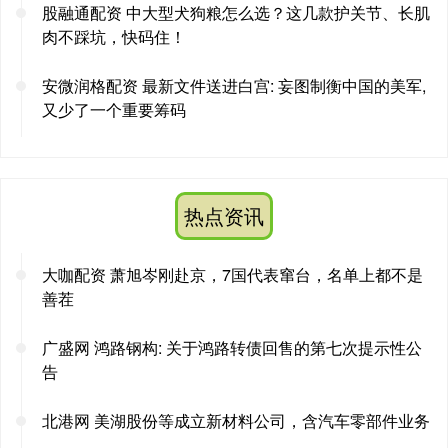
股融通配资 中大型犬狗粮怎么选？这几款护关节、长肌
肉不踩坑，快码住！
安微润格配资 最新文件送进白宫: 妄图制衡中国的美军,
又少了一个重要筹码
热点资讯
大咖配资 萧旭岑刚赴京，7国代表窜台，名单上都不是
善茬
广盛网 鸿路钢构: 关于鸿路转债回售的第七次提示性公
告
北港网 美湖股份等成立新材料公司，含汽车零部件业务