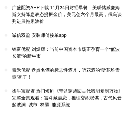
广盛配资APP下载 11月24日财经早餐：美联储威廉姆
斯支持降息表态提振金价，美元创六个月最高，俄乌谈
判进展拖累油价
诚信双盈 安装师傅接单app
锦富优配 刘煜辉：当前中国资本市场正孕育一个“低波
长流”的新牛市
泰禾优配 盘点名酒的标志性酒具，听花酒的“听花堆雪
壶”亮了！
擒牛宝配资 热门短剧《带盆穿越回古代我能复制万物》
完整全集观看：宫斗藏虐恋，推理交织权谋，古代风云
起波澜_城市_林墨_能源系统