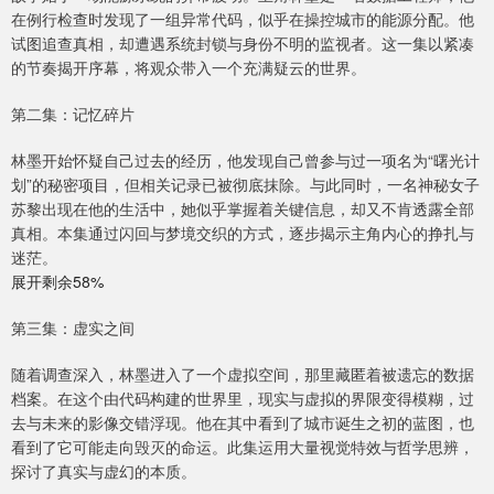
在例行检查时发现了一组异常代码，似乎在操控城市的能源分配。他
试图追查真相，却遭遇系统封锁与身份不明的监视者。这一集以紧凑
的节奏揭开序幕，将观众带入一个充满疑云的世界。
第二集：记忆碎片
林墨开始怀疑自己过去的经历，他发现自己曾参与过一项名为“曙光计
划”的秘密项目，但相关记录已被彻底抹除。与此同时，一名神秘女子
苏黎出现在他的生活中，她似乎掌握着关键信息，却又不肯透露全部
真相。本集通过闪回与梦境交织的方式，逐步揭示主角内心的挣扎与
迷茫。
展开剩余58%
第三集：虚实之间
随着调查深入，林墨进入了一个虚拟空间，那里藏匿着被遗忘的数据
档案。在这个由代码构建的世界里，现实与虚拟的界限变得模糊，过
去与未来的影像交错浮现。他在其中看到了城市诞生之初的蓝图，也
看到了它可能走向毁灭的命运。此集运用大量视觉特效与哲学思辨，
探讨了真实与虚幻的本质。