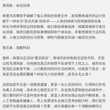
第四集：命运抉择
林墨与苏黎联手破解了核心系统的加密文件，发现整座城市的运行依
赖于一种名为“意识共振”的技术——人类的情绪与思维被悄然采集，
转化为维持系统运转的能量。他们面临艰难选择：揭露真相将引发社
会动荡，保持沉默则意味着继续剥削个体自由。本集情感张力达到高
潮，人物之间的信任与背叛、牺牲与救赎交织成一曲悲壮交响。
第五集：觉醒时刻
最终，林墨决定启动“重启协议”，将城市的控制权交还给市民。尽管
过程充满风险，但他相信真正的智慧不应凌驾于人性之上。城市在短
暂混乱后恢复平衡，人们重新找回对生活的掌控。结尾留下悬念：未
来是否还会重蹈覆辙？科技与人性的博弈，是否永无止境？
这部短剧不仅是一场视觉盛宴，更是一次心灵的叩问。它用科幻外壳
包裹人文内核，借未来之镜照见当下。在这座高度智能化的城市中，
我们看到的不仅是科技的奇迹，更是人类对自我认知的不断探索。当
人工智能越来越像人，而人却逐渐失去独立思考的能力时，我们是否
还能守住那道最后的防线？答案，或许就藏在每一个清醒的瞬间之